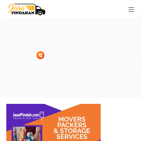
Mover Company
jasapindahan
9 January 2025
Home Cleaning
,
Jasa Moving Jakarta
,
jasa pindah rumah
,
Jasa
Pindahan
,
Jasa Pindahan Kantor
,
Jasa Pindahan Rumah
,
Media
Mover Jasa Pindahan