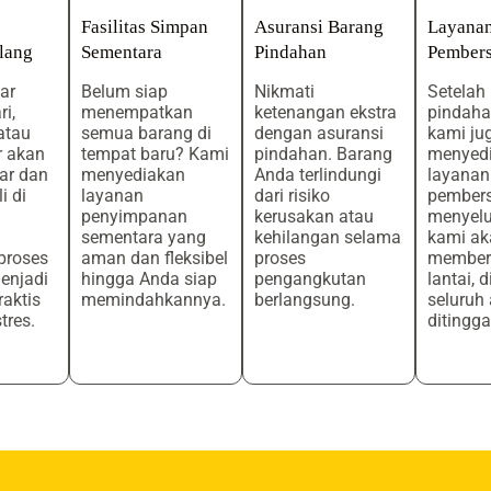
Fasilitas Simpan
Asuransi Barang
Layana
lang
Sementara
Pindahan
Pembers
ar
Belum siap
Nikmati
Setelah
ri,
menempatkan
ketenangan ekstra
pindahan
atau
semua barang di
dengan asuransi
kami ju
r akan
tempat baru? Kami
pindahan. Barang
menyed
ar dan
menyediakan
Anda terlindungi
layanan
i di
layanan
dari risiko
pember
penyimpanan
kerusakan atau
menyelu
sementara yang
kehilangan selama
kami ak
proses
aman dan fleksibel
proses
member
enjadi
hingga Anda siap
pengangkutan
lantai, 
raktis
memindahkannya.
berlangsung.
seluruh
tres.
ditingga