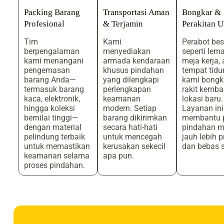
Packing Barang
Transportasi Aman
Bongkar &
Profesional
& Terjamin
Perakitan U
Tim
Kami
Perabot bes
berpengalaman
menyediakan
seperti lema
kami menangani
armada kendaraan
meja kerja, 
pengemasan
khusus pindahan
tempat tidu
barang Anda—
yang dilengkapi
kami bongk
termasuk barang
perlengkapan
rakit kembal
kaca, elektronik,
keamanan
lokasi baru.
hingga koleksi
modern. Setiap
Layanan ini
bernilai tinggi—
barang dikirimkan
membantu 
dengan material
secara hati-hati
pindahan m
pelindung terbaik
untuk mencegah
jauh lebih p
untuk memastikan
kerusakan sekecil
dan bebas s
keamanan selama
apa pun.
proses pindahan.