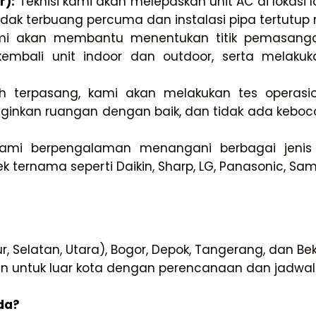
r):
Teknisi kami akan melepaskan unit AC di lokasi
idak terbuang percuma dan instalasi pipa tertutup r
i akan membantu menentukan titik pemasangan
bali unit indoor dan outdoor, serta melaku
h terpasang, kami akan melakukan tes operasio
ginkan ruangan dengan baik, dan tidak ada kebo
mi berpengalaman menangani berbagai jenis A
k ternama seperti Daikin, Sharp, LG, Panasonic, Sa
r, Selatan, Utara), Bogor, Depok, Tangerang, dan Bek
 untuk luar kota dengan perencanaan dan jadwal 
da?