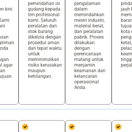
pemindahan isi
pengalaman
pind
n kini
gudang kepada
dalam
jauh
h
tim profesional
memindahkan
mema
Kami
kami. Seluruh
mesin industri,
bara
ni
peralatan dan
material berat,
tujua
stok barang
dan peralatan
kota
asan
dikelola dengan
pabrik. Proses
peng
giriman
prosedur aman
dilakukan
ketat
Anda
dan tepat waktu
dengan
pela
untuk
perencanaan
keam
ngan
meminimalkan
matang untuk
tingg
l agar
risiko kerusakan
menjamin
perja
man
maupun
keamanan dan
ujuan.
kehilangan.
kelancaran
operasional
Anda.