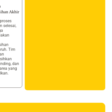
n
ihan Akhir
 proses
 selesai,
ga
iakan
sihan
ruh. Tim
an
sihkan
dinding, dan
 area yang
lkan.