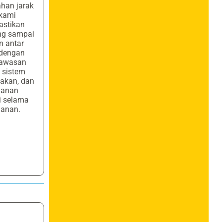
ahan jarak
 kami
stikan
ng sampai
n antar
 dengan
awasan
, sistem
cakan, dan
anan
i selama
lanan.