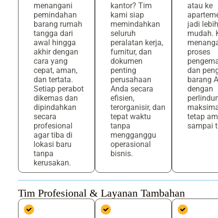
menangani
kantor? Tim
atau ke
pemindahan
kami siap
aparteme
barang rumah
memindahkan
jadi lebi
tangga dari
seluruh
mudah. 
awal hingga
peralatan kerja,
menanga
akhir dengan
furnitur, dan
proses
cara yang
dokumen
pengem
cepat, aman,
penting
dan pen
dan tertata.
perusahaan
barang 
Setiap perabot
Anda secara
dengan
dikemas dan
efisien,
perlindu
dipindahkan
terorganisir, dan
maksima
secara
tepat waktu
tetap a
profesional
tanpa
sampai t
agar tiba di
mengganggu
lokasi baru
operasional
tanpa
bisnis.
kerusakan.
Tim Profesional & Layanan Tambahan