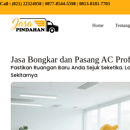
Call :
(021) 22324958
|
0877-8544-5598
|
0813-8181-7703
Home
Tentan
Jasa Bongkar dan Pasang AC Prof
Pastikan Ruangan Baru Anda Sejuk Seketika. 
Sekitarnya