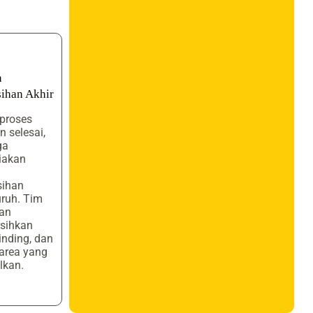
n
ihan Akhir
 proses
 selesai,
ga
iakan
sihan
ruh. Tim
an
sihkan
dinding, dan
 area yang
lkan.