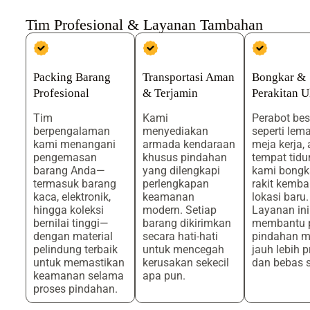
Tim Profesional & Layanan Tambahan
Packing Barang
Transportasi Aman
Bongkar &
Profesional
& Terjamin
Perakitan U
Tim
Kami
Perabot bes
berpengalaman
menyediakan
seperti lema
kami menangani
armada kendaraan
meja kerja, 
pengemasan
khusus pindahan
tempat tidu
barang Anda—
yang dilengkapi
kami bongk
termasuk barang
perlengkapan
rakit kembal
kaca, elektronik,
keamanan
lokasi baru.
hingga koleksi
modern. Setiap
Layanan ini
bernilai tinggi—
barang dikirimkan
membantu 
dengan material
secara hati-hati
pindahan m
pelindung terbaik
untuk mencegah
jauh lebih p
untuk memastikan
kerusakan sekecil
dan bebas s
keamanan selama
apa pun.
proses pindahan.