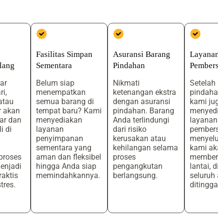
Fasilitas Simpan
Asuransi Barang
Layana
lang
Sementara
Pindahan
Pembers
ar
Belum siap
Nikmati
Setelah
ri,
menempatkan
ketenangan ekstra
pindahan
atau
semua barang di
dengan asuransi
kami ju
r akan
tempat baru? Kami
pindahan. Barang
menyed
ar dan
menyediakan
Anda terlindungi
layanan
i di
layanan
dari risiko
pember
penyimpanan
kerusakan atau
menyelu
sementara yang
kehilangan selama
kami ak
proses
aman dan fleksibel
proses
member
enjadi
hingga Anda siap
pengangkutan
lantai, 
raktis
memindahkannya.
berlangsung.
seluruh
tres.
ditingga