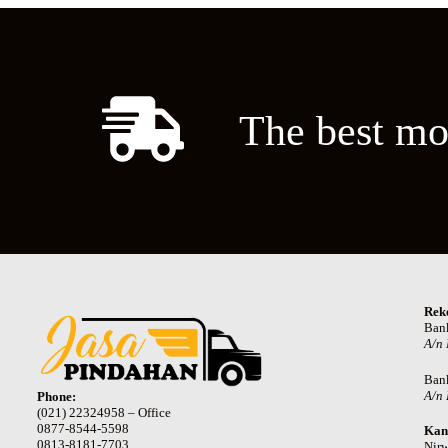
The best mo
Rek
Ban
A/n
Ban
A/n 
Phone:
(021) 22324958 – Office
0877-8544-5598
Kan
0813-8181-7703
Nir