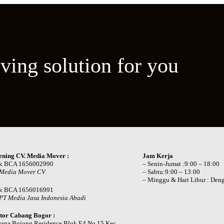
ving solution for you
ening CV. Media Mover :
Jam Kerja
k BCA 1656002990
– Senin-Jumat :9:00 – 18:00
 Media Mover CV
– Sabtu:9:00 – 13:00
– Minggu & Hari Libur : Deng
k BCA 1656016991
PT Media Jasa Indonesia Abadi
tor Cabang Bogor :
wana Bojong Residence Blok E4 No 15 Kec