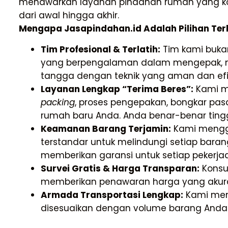
menawarkan layanan pindahan rumah yang komp
dari awal hingga akhir.
Mengapa Jasapindahan.id Adalah Pilihan Te
Tim Profesional & Terlatih:
Tim kami bukan
yang berpengalaman dalam mengepak, m
tangga dengan teknik yang aman dan efi
Layanan Lengkap “Terima Beres”:
Kami me
packing
, proses pengepakan, bongkar pas
rumah baru Anda. Anda benar-benar ting
Keamanan Barang Terjamin:
Kami menggu
terstandar untuk melindungi setiap barang
memberikan garansi untuk setiap pekerja
Survei Gratis & Harga Transparan:
Konsul
memberikan penawaran harga yang akurat 
Armada Transportasi Lengkap:
Kami meny
disesuaikan dengan volume barang Anda 