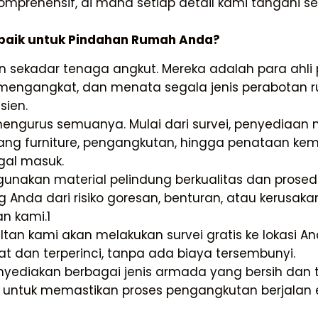
rehensif, di mana setiap detail kami tangani sec
rbaik untuk Pindahan Rumah Anda?
 sekadar tenaga angkut. Mereka adalah para ahli
engangkat, dan menata segala jenis perabotan 
sien.
ngurus semuanya. Mulai dari survei, penyediaan m
ang furniture, pengangkutan, hingga penataan kemb
gal masuk.
nakan material pelindung berkualitas dan prosedu
 Anda dari risiko goresan, benturan, atau kerusaka
an kami.
1
tan kami akan melakukan survei gratis ke lokasi A
dan terperinci, tanpa ada biaya tersembunyi.
ediakan berbagai jenis armada yang bersih dan t
untuk memastikan proses pengangkutan berjalan ef