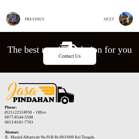
PREVIOUS
NEXT
The best moving solution for you
Contact Us
Phone:
(021) 22324958 – Office
0877-8544-5598
0813-8181-7703
Alamat:
JL. Masjid Albariyah No.91B Rt.003/009 Kel.Tengah,