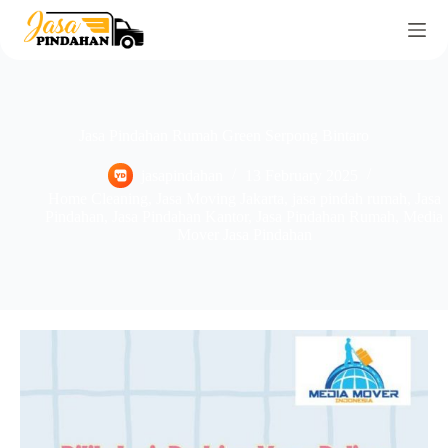
Jasa Pindahan Rumah Green Serpong Bintaro
jasapindahan
13 February 2025
Home Cleaning
,
Jasa Moving Jakarta
,
jasa pindah rumah
,
Jasa
Pindahan
,
Jasa Pindahan Kantor
,
Jasa Pindahan Rumah
,
Media
Mover Jasa Pindahan