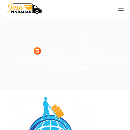
Jasa Penyimpanan Barang Jakarta
jasapindahan
9 January 2025
Home Cleaning
,
Jasa Moving Jakarta
,
jasa pindah rumah
,
Jasa
Pindahan
,
Jasa Pindahan Kantor
,
Jasa Pindahan Rumah
,
Media
Mover Jasa Pindahan