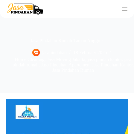
Jasa Pindahan Rumah Taman Anggrek
jasapindahan
18 February 2025
Home Cleaning
,
Jasa Moving Jakarta
,
jasa pindah kantor
,
jasa
pindah rumah
,
Jasa Pindahan Apartemen
,
Jasa Pindahan Kantor
,
Jasa Pindahan Rumah