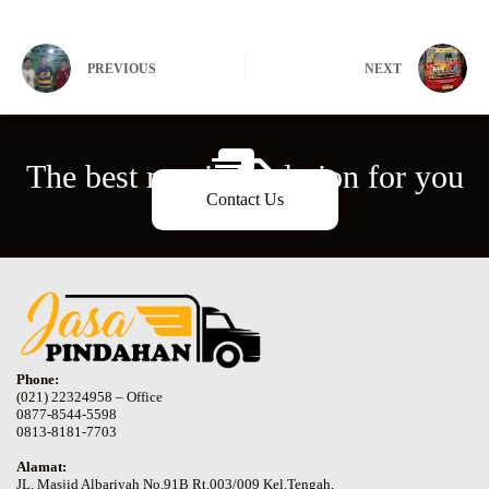
PREVIOUS
NEXT
The best moving solution for you
Contact Us
Phone:
(021) 22324958 – Office
0877-8544-5598
0813-8181-7703
Alamat:
JL. Masjid Albariyah No.91B Rt.003/009 Kel.Tengah,