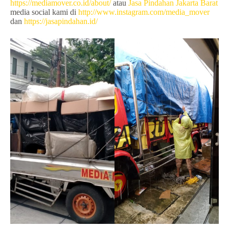
https://mediamover.co.id/about/
atau
Jasa Pindahan Jakarta Barat
media social kami di
http://www.instagram.com/media_mover
dan
https://jasapindahan.id/