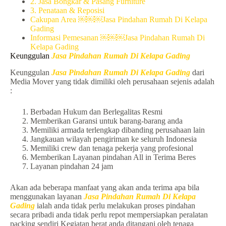
2. Jasa Bongkar & Pasang Furniture
3. Penataan & Reposisi
Cakupan Area ￼￼￼Jasa Pindahan Rumah Di Kelapa
Gading
Informasi Pemesanan ￼￼￼Jasa Pindahan Rumah Di
Kelapa Gading
Keunggulan
Jasa Pindahan Rumah Di Kelapa Gading
Keunggulan
Jasa Pindahan Rumah Di Kelapa Gading
dari
Media Mover yang tidak dimiliki oleh perusahaan sejenis adalah
:
Berbadan Hukum dan Berlegalitas Resmi
Memberikan Garansi untuk barang-barang anda
Memiliki armada terlengkap dibanding perusahaan lain
Jangkauan wilayah pengiriman ke seluruh Indonesia
Memiliki crew dan tenaga pekerja yang profesional
Memberikan Layanan pindahan All in Terima Beres
Layanan pindahan 24 jam
Akan ada beberapa manfaat yang akan anda terima apa bila
menggunakan layanan
Jasa Pindahan Rumah Di Kelapa
Gading
ialah anda tidak perlu melakukan proses pindahan
secara pribadi anda tidak perlu repot mempersiapkan peralatan
packing sendiri Kegiatan berat anda ditangani oleh tenaga