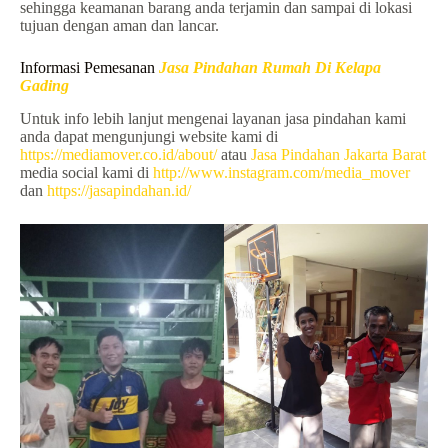
sehingga keamanan barang anda terjamin dan sampai di lokasi
tujuan dengan aman dan lancar.
Informasi Pemesanan
Jasa Pindahan Rumah Di Kelapa
Gading
Untuk info lebih lanjut mengenai layanan jasa pindahan kami
anda dapat mengunjungi website kami di
https://mediamover.co.id/about/
atau
Jasa Pindahan Jakarta Barat
media social kami di
http://www.instagram.com/media_mover
dan
https://jasapindahan.id/