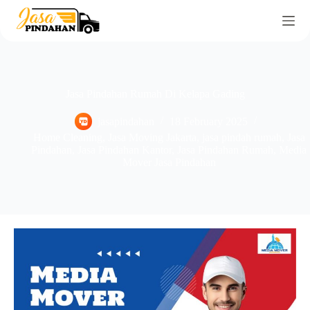
Jasa Pindahan Rumah Di Kelapa Gading
jasapindahan
18 February 2025
Home Cleaning
,
Jasa Moving Jakarta
,
jasa pindah rumah
,
Jasa
Pindahan
,
Jasa Pindahan Kantor
,
Jasa Pindahan Rumah
,
Media
Mover Jasa Pindahan