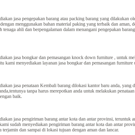
akan jasa pengepakan barang atau packing barang yang dilakukan oleh
engan menggunakan bahan material paking yang terbaik dan aman, den
eh tenaga ahli dan berpengalaman dalam menangani pengepakan barang
iakan jasa bongkar dan pemasangan knock down furniture , untuk me
ri itu kami menyediakan layanan jasa bongkar dan pemasangan furnitu
akan jasa penataan Kembali barang dilokasi kantor baru anda, yang d
anda,tentunya tanpa harus merepotkan anda untuk melakukan penataan
dengan baik.
kan jasa pengiriman barang antar kota dan antar provinsi, teruntuk 
rena kami sudah menyediakan pengiriman barang antar kota dan antar p
terjamin dan sampai di lokasi tujuan dengan aman dan lancar.