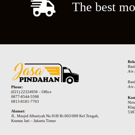
The best mo
Rek
Ban
A/n
Ban
A/n 
Phone:
(021) 22324958 – Office
0877-8544-5598
Kan
0813-8181-7703
Nir
Klap
Alamat:
538
JL. Masjid Albariyah No.91B Rt.003/009 Kel.Tengah,
Kramat Jati – Jakarta Timur.