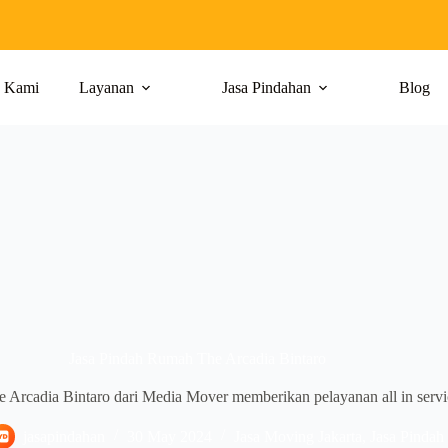
g Kami
Layanan
Jasa Pindahan
Blog
Jasa Pindah Rumah The Arcadia Bintaro
Arcadia Bintaro dari Media Mover memberikan pelayanan all in servic
jasapindahan
30 May 2024
Jasa Moving Jakarta
,
Jasa Pindah