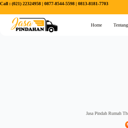
Call :
(021) 22324958
|
0877-8544-5598
|
0813-8181-7703
Home
Tentan
Jasa Pindah Rumah The 