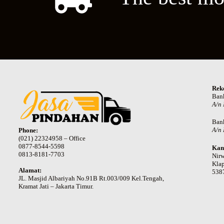
Rek
Ban
A/n
Ban
A/n 
Phone:
(021) 22324958 – Office
0877-8544-5598
Kan
0813-8181-7703
Nir
Klap
Alamat:
538
JL. Masjid Albariyah No.91B Rt.003/009 Kel.Tengah,
Kramat Jati – Jakarta Timur.