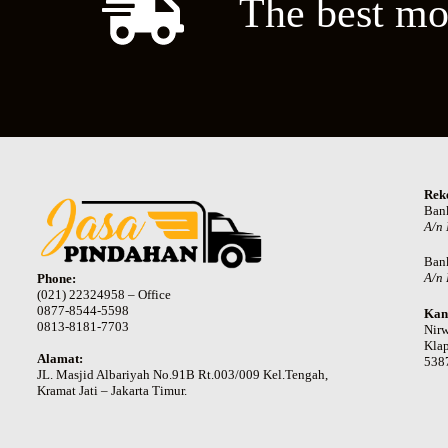
The best mo
Rek
Ban
A/n
Ban
A/n 
Phone:
(021) 22324958 – Office
0877-8544-5598
Kan
0813-8181-7703
Nir
Klap
Alamat:
538
JL. Masjid Albariyah No.91B Rt.003/009 Kel.Tengah,
Kramat Jati – Jakarta Timur.