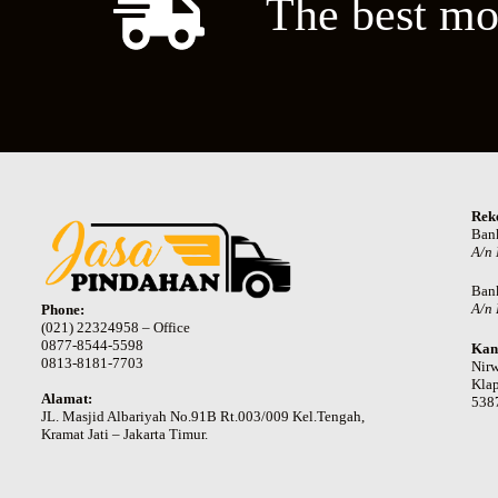
The best mo
Rek
Ban
A/n
Ban
A/n 
Phone:
(021) 22324958 – Office
0877-8544-5598
Kan
0813-8181-7703
Nir
Klap
Alamat:
538
JL. Masjid Albariyah No.91B Rt.003/009 Kel.Tengah,
Kramat Jati – Jakarta Timur.