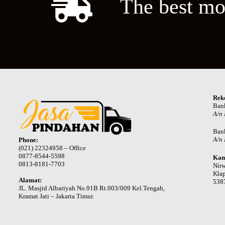
The best mo
Rek
Ban
A/n
Ban
A/n 
Phone:
(021) 22324958 – Office
0877-8544-5598
Kan
0813-8181-7703
Nir
Klap
Alamat:
538
JL. Masjid Albariyah No.91B Rt.003/009 Kel.Tengah,
Kramat Jati – Jakarta Timur.