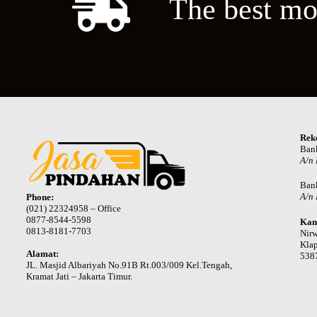
The best mo
Rek
Ban
A/n
Ban
A/n 
Phone:
(021) 22324958 – Office
0877-8544-5598
Kan
0813-8181-7703
Nir
Klap
Alamat:
538
JL. Masjid Albariyah No.91B Rt.003/009 Kel.Tengah,
Kramat Jati – Jakarta Timur.