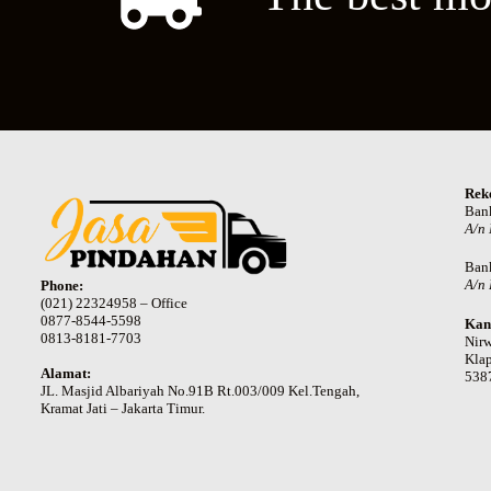
Rek
Ban
A/n
Ban
A/n 
Phone:
(021) 22324958 – Office
0877-8544-5598
Kan
0813-8181-7703
Nir
Klap
Alamat:
538
JL. Masjid Albariyah No.91B Rt.003/009 Kel.Tengah,
Kramat Jati – Jakarta Timur.