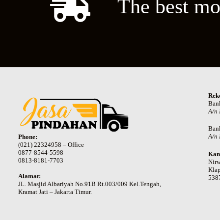
The best mo
Rek
Ban
A/n
Ban
A/n 
Phone:
(021) 22324958 – Office
0877-8544-5598
Kan
0813-8181-7703
Nir
Klap
Alamat:
538
JL. Masjid Albariyah No.91B Rt.003/009 Kel.Tengah,
Kramat Jati – Jakarta Timur.