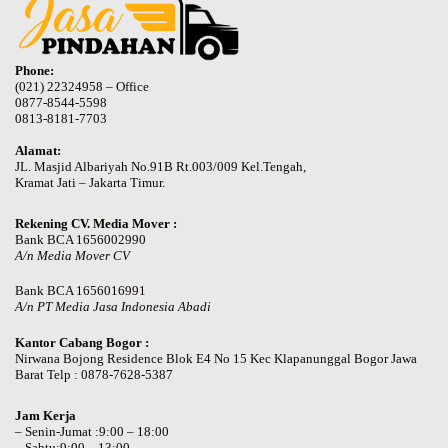
Phone:
(021) 22324958 – Office
0877-8544-5598
0813-8181-7703
Alamat:
JL. Masjid Albariyah No.91B Rt.003/009 Kel.Tengah,
Kramat Jati – Jakarta Timur.
Rekening CV. Media Mover :
Bank BCA 1656002990
A/n Media Mover CV
Bank BCA 1656016991
A/n PT Media Jasa Indonesia Abadi
Kantor Cabang Bogor :
Nirwana Bojong Residence Blok E4 No 15 Kec Klapanunggal Bogor Jawa
Barat Telp : 0878-7628-5387
Jam Kerja
– Senin-Jumat :9:00 – 18:00
– Sabtu:9:00 – 13:00