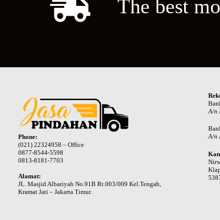
The best mo
Rek
Ban
A/n
Ban
A/n 
Phone:
(021) 22324958 – Office
0877-8544-5598
Kan
0813-8181-7703
Nir
Klap
Alamat:
538
JL. Masjid Albariyah No.91B Rt.003/009 Kel.Tengah,
Kramat Jati – Jakarta Timur.