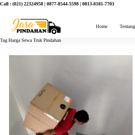
Call :
(021) 22324958
|
0877-8544-5598
|
0813-8181-7703
Home
Tentan
Tag
Harga Sewa Truk Pindahan