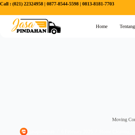
Call :
(021) 22324958
|
0877-8544-5598
|
0813-8181-7703
Home
Tentan
Moving Comp
jasapindahan
6 February 2025
Home Cleaning
,
J