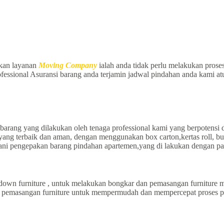
kan layanan
Moving Company
ialah anda tidak perlu melakukan prose
rofessional Asuransi barang anda terjamin jadwal pindahan anda kami a
barang yang dilakukan oleh tenaga professional kami yang berpotensi
ang terbaik dan aman, dengan menggunakan box carton,kertas roll, bu
ani pengepakan barang pindahan apartemen,yang di lakukan dengan pa
wn furniture , untuk melakukan bongkar dan pemasangan furniture me
an pemasangan furniture untuk mempermudah dan mempercepat proses p