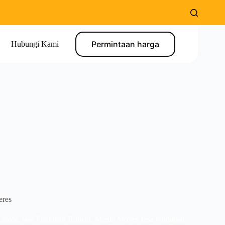
Permintaan harga
Hubungi Kami
eres
antor
,
Jasa Pindahan Rumah
,
Media Mover Jasa Pindahan