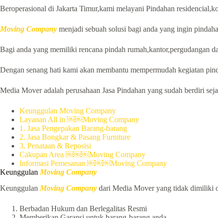
Beroperasional di Jakarta Timur,kami melayani Pindahan residencial,ko
Moving Company
menjadi sebuah solusi bagi anda yang ingin pindah
Bagi anda yang memiliki rencana pindah rumah,kantor,pergudangan da
Dengan senang hati kami akan membantu mempermudah kegiatan pind
Media Mover adalah perusahaan Jasa Pindahan yang sudah berdiri sejak
Keunggulan Moving Company
Layanan All in ￼￼Moving Company
1. Jasa Pengepakan Barang-barang
2. Jasa Bongkar & Pasang Furniture
3. Penataan & Reposisi
Cakupan Area ￼￼￼Moving Company
Informasi Pemesanan ￼￼￼Moving Company
Keunggulan
Moving Company
Keunggulan
Moving Company
dari Media Mover yang tidak dimiliki o
Berbadan Hukum dan Berlegalitas Resmi
Memberikan Garansi untuk barang-barang anda