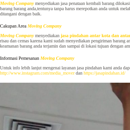
Moving Company
menyediakan jasa penataan kembali barang dilokasi
barang barang anda,tentunya tanpa harus merepotkan anda untuk mela
ditangani dengan baik.
Cakupan Area
Moving Company
Moving Company
menyediakan
jasa pindahan antar kota dan antar
risau dan cemas karena kami sudah menyediakan pengiriman barang a
keamanan barang anda terjamin dan sampai di lokasi tujuan dengan am
Informasi Pemesanan
Moving Company
Untuk info lebih lanjut mengenai layanan jasa pindahan kami anda da
http://www.instagram.com/media_mover
dan
https://jasapindahan.id/