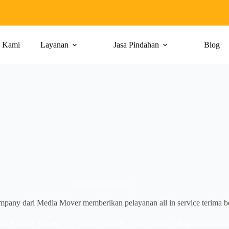
g Kami
Layanan
Jasa Pindahan
Blog
Moving Company
any dari Media Mover memberikan pelayanan all in service terima b
asa Moving Jakarta
,
jasa pindah rumah
,
Jasa Pindahan
,
Jasa Pindahan K