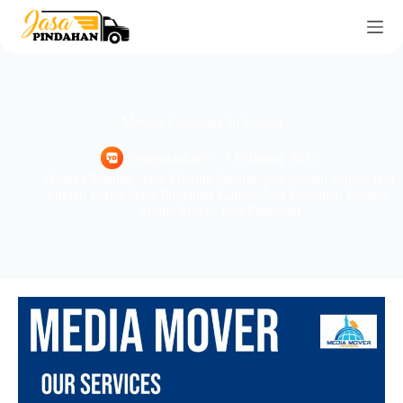
Movers Company In Jakarta
jasapindahan
7 February 2025
Home Cleaning
,
Jasa Moving Jakarta
,
jasa pindah kantor
,
jasa
pindah rumah
,
Jasa Pindahan Kantor
,
Jasa Pindahan Rumah
,
Media Mover Jasa Pindahan