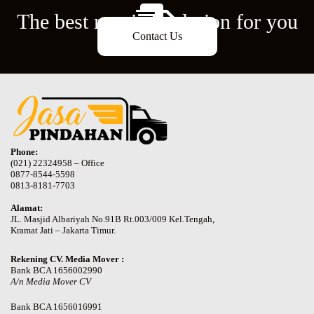
The best moving solution for you
Contact Us
Phone:
(021) 22324958 – Office
0877-8544-5598
0813-8181-7703
Alamat:
JL. Masjid Albariyah No.91B Rt.003/009 Kel.Tengah,
Kramat Jati – Jakarta Timur.
Rekening CV. Media Mover :
Bank BCA 1656002990
A/n Media Mover CV
Bank BCA 1656016991