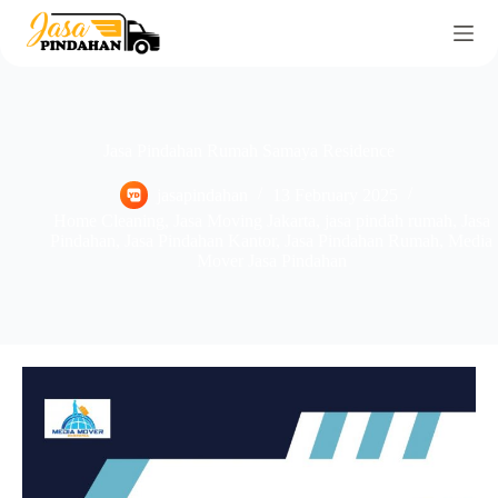
Jasa Pindahan Rumah Samaya Residence
jasapindahan
13 February 2025
Home Cleaning
,
Jasa Moving Jakarta
,
jasa pindah rumah
,
Jasa
Pindahan
,
Jasa Pindahan Kantor
,
Jasa Pindahan Rumah
,
Media
Mover Jasa Pindahan