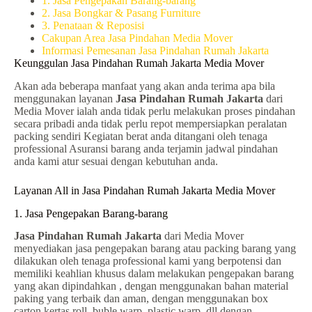
1. Jasa Pengepakan Barang-barang
2. Jasa Bongkar & Pasang Furniture
3. Penataan & Reposisi
Cakupan Area Jasa Pindahan Media Mover
Informasi Pemesanan Jasa Pindahan Rumah Jakarta
Keunggulan Jasa Pindahan Rumah Jakarta Media Mover
Akan ada beberapa manfaat yang akan anda terima apa bila
menggunakan layanan
Jasa Pindahan Rumah Jakarta
dari
Media Mover ialah anda tidak perlu melakukan proses pindahan
secara pribadi anda tidak perlu repot mempersiapkan peralatan
packing sendiri Kegiatan berat anda ditangani oleh tenaga
professional Asuransi barang anda terjamin jadwal pindahan
anda kami atur sesuai dengan kebutuhan anda.
Layanan All in Jasa Pindahan Rumah Jakarta Media Mover
1. Jasa Pengepakan Barang-barang
Jasa Pindahan Rumah Jakarta
dari Media Mover
menyediakan jasa pengepakan barang atau packing barang yang
dilakukan oleh tenaga professional kami yang berpotensi dan
memiliki keahlian khusus dalam melakukan pengepakan barang
yang akan dipindahkan , dengan menggunakan bahan material
paking yang terbaik dan aman, dengan menggunakan box
carton,kertas roll, buble warp, plastic warp, dll dengan