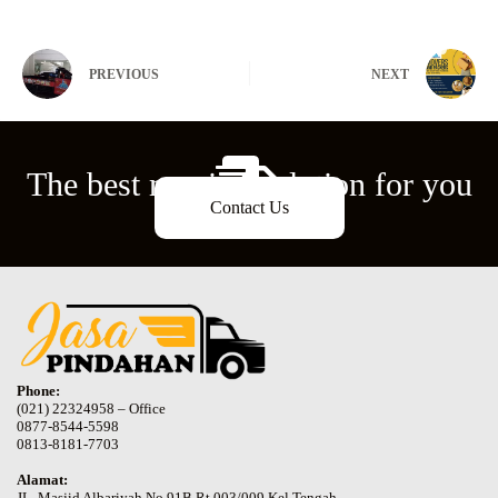
PREVIOUS
NEXT
The best moving solution for you
Contact Us
Phone:
(021) 22324958 – Office
0877-8544-5598
0813-8181-7703
Alamat:
JL. Masjid Albariyah No.91B Rt.003/009 Kel.Tengah,