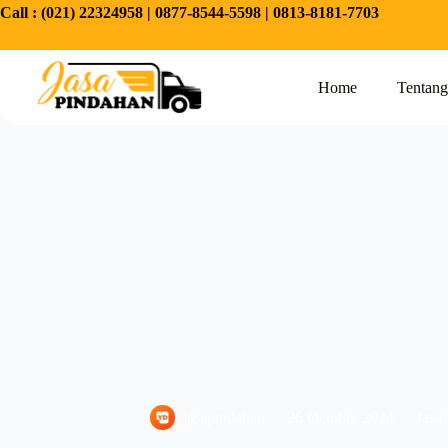
Call :
(021) 22324958
|
0877-8544-5598
|
0813-8181-7703
Home
Tentan
jasapindahan
26 October 2024
Jasa