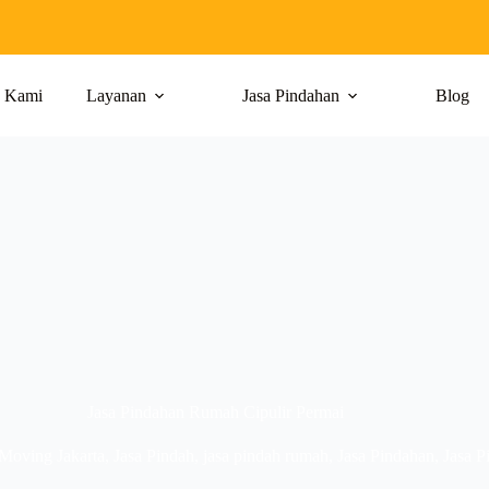
g Kami
Layanan
Jasa Pindahan
Blog
Jasa Pindahan Rumah Cipulir Permai
 Moving Jakarta
,
Jasa Pindah
,
jasa pindah rumah
,
Jasa Pindahan
,
Jasa 