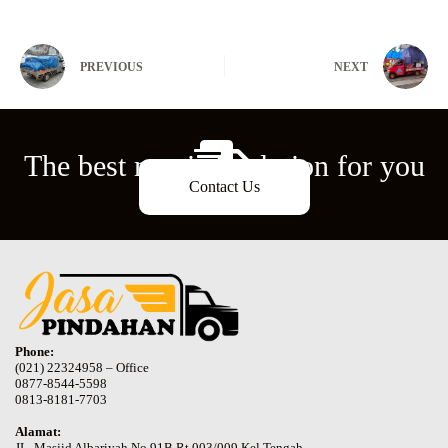
PREVIOUS
NEXT
The best moving solution for you
Contact Us
Phone:
(021) 22324958 – Office
0877-8544-5598
0813-8181-7703
Alamat:
JL. Masjid Albariyah No.91B Rt.003/009 Kel.Tengah,