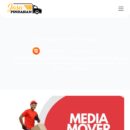
Jasa Pindahan Rumah 67 Kebagusan
jasapindahan
24 January 2025
Home Cleaning
,
Jasa Moving Jakarta
,
jasa pindah rumah
,
Jasa
Pindahan
,
Jasa Pindahan Kantor
,
Jasa Pindahan Rumah
,
Media
Mover Jasa Pindahan