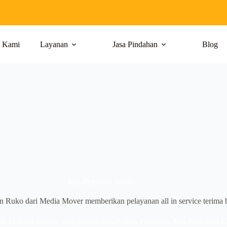
g Kami
Layanan
Jasa Pindahan
Blog
Jasa Pindahan Ruko
n Ruko dari Media Mover memberikan pelayanan all in service terima 
sa Moving Jakarta
,
jasa pindah rumah
,
Jasa Pindahan
,
Jasa Pindahan K