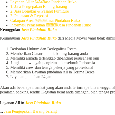
Layanan All in ￼￼Jasa Pindahan Ruko
1. Jasa Pengepakan Barang-barang
2. Jasa Bongkar & Pasang Furniture
3. Penataan & Reposisi
Cakupan Area ￼￼￼Jasa Pindahan Ruko
Informasi Pemesanan ￼￼￼Jasa Pindahan Ruko
Keunggulan
Jasa Pindahan Ruko
Keunggulan
Jasa Pindahan Ruko
dari Media Mover yang tidak dimilik
Berbadan Hukum dan Berlegalitas Resmi
Memberikan Garansi untuk barang-barang anda
Memiliki armada terlengkap dibanding perusahaan lain
Jangkauan wilayah pengiriman ke seluruh Indonesia
Memiliki crew dan tenaga pekerja yang profesional
Memberikan Layanan pindahan All in Terima Beres
Layanan pindahan 24 jam
Akan ada beberapa manfaat yang akan anda terima apa bila mengguna
peralatan packing sendiri Kegiatan berat anda ditangani oleh tenaga p
Layanan All in
Jasa Pindahan Ruko
1.
Jasa Pengepakan Barang-barang