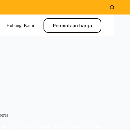
Permintaan harga
Hubungi Kami
beres
antor
,
Jasa Pindahan Rumah
,
Media Mover Jasa Pindahan