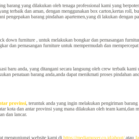
ng barang yang dilakukan oleh tenaga professional kami yang berpot
ang terbaik dan aman, dengan menggunakan box carton,kertas roll, bu
ani pengepakan barang pindahan apartemen,yang di lakukan dengan pa
 down furniture , untuk melakukan bongkar dan pemasangan furnitur
ongkar dan pemasangan furniture untuk mempermudah dan mempercepat 
asi baru anda, yang ditangani secara langsung oleh crew terbaik kam
kukan penataan barang anda,anda dapat menikmati proses pindahan and
ntar provinsi
, teruntuk anda yang ingin melakukan pengiriman barang da
ntar kota dan antar provinsi yang mana dilakukan oleh team kami,da
an dan lancar.
pat mengunjungi website kami di
https://mediamover.co.id/about/
atau
Ja