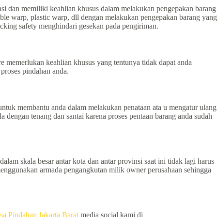
ensi dan memiliki keahlian khusus dalam melakukan pengepakan barang
ble warp, plastic warp, dll dengan melakukan pengepakan barang yang
cking safety menghindari gesekan pada pengiriman.
e memerlukan keahlian khusus yang tentunya tidak dapat anda
proses pindahan anda.
i untuk membantu anda dalam melakukan penataan ata u mengatur ulang
a dengan tenang dan santai karena proses pentaan barang anda sudah
lam skala besar antar kota dan antar provinsi saat ini tidak lagi harus
n menggunakan armada pengangkutan milik owner perusahaan sehingga
sa Pindahan Jakarta Barat
media social kami di