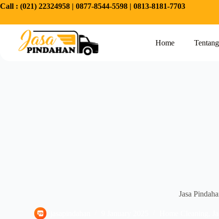
Call :
(021) 22324958
|
0877-8544-5598
|
0813-8181-7703
Home
Tentan
Jasa Pindaha
jasapindahan
9 January 2025
Home Cleaning
,
Ja