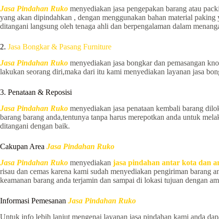
Jasa Pindahan Ruko
menyediakan jasa pengepakan barang atau packi
yang akan dipindahkan , dengan menggunakan bahan material paking y
ditangani langsung oleh tenaga ahli dan berpengalaman dalam menang
2.
Jasa Bongkar & Pasang Furniture
Jasa Pindahan Ruko
menyediakan jasa bongkar dan pemasangan knock
lakukan seorang diri,maka dari itu kami menyediakan layanan jasa b
3. Penataan & Reposisi
Jasa Pindahan Ruko
menyediakan jasa penataan kembali barang dilok
barang barang anda,tentunya tanpa harus merepotkan anda untuk mela
ditangani dengan baik.
Cakupan Area
Jasa Pindahan Ruko
Jasa Pindahan Ruko
menyediakan
jasa pindahan antar kota dan a
risau dan cemas karena kami sudah menyediakan pengiriman barang a
keamanan barang anda terjamin dan sampai di lokasi tujuan dengan am
Informasi Pemesanan
Jasa Pindahan Ruko
Untuk info lebih lanjut mengenai layanan jasa pindahan kami anda da