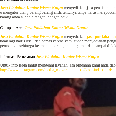
Jasa Pindahan Kantor Wisma Nugra
menyediakan jasa penataan kemb
u mengatur ulang barang barang anda,tentunya tanpa harus merepotka
barang anda sudah ditangani dengan baik.
Cakupan Area
Jasa Pindahan Kantor Wisma Nugra
Jasa Pindahan Kantor Wisma Nugra
menyediakan
jasa pindahan an
tidak lagi harus risau dan cemas karena kami sudah menyediakan pen
perusahaan sehingga keamanan barang anda terjamin dan sampai di lok
Informasi Pemesanan
Jasa Pindahan Kantor Wisma Nugra
Untuk info lebih lanjut mengenai layanan jasa pindahan kami anda da
http://www.instagram.com/media_mover
dan
https://jasapindahan.id/