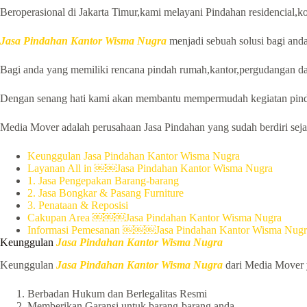
Beroperasional di Jakarta Timur,kami melayani Pindahan residencial,ko
Jasa Pindahan Kantor Wisma Nugra
menjadi sebuah solusi bagi and
Bagi anda yang memiliki rencana pindah rumah,kantor,pergudangan da
Dengan senang hati kami akan membantu mempermudah kegiatan pind
Media Mover adalah perusahaan Jasa Pindahan yang sudah berdiri sejak
Keunggulan Jasa Pindahan Kantor Wisma Nugra
Layanan All in ￼￼Jasa Pindahan Kantor Wisma Nugra
1. Jasa Pengepakan Barang-barang
2. Jasa Bongkar & Pasang Furniture
3. Penataan & Reposisi
Cakupan Area ￼￼￼Jasa Pindahan Kantor Wisma Nugra
Informasi Pemesanan ￼￼￼Jasa Pindahan Kantor Wisma Nugr
Keunggulan
Jasa Pindahan Kantor Wisma Nugra
Keunggulan
Jasa Pindahan Kantor Wisma Nugra
dari Media Mover ya
Berbadan Hukum dan Berlegalitas Resmi
Memberikan Garansi untuk barang-barang anda