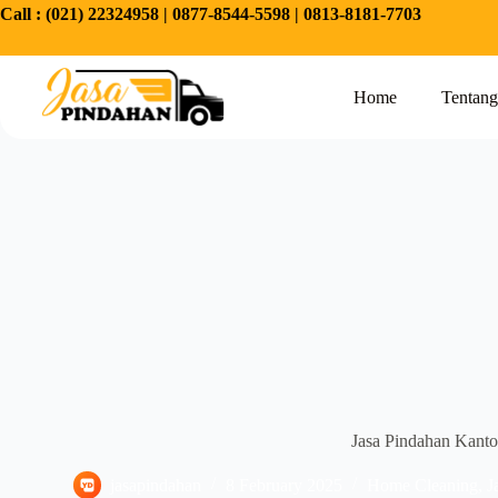
Call :
(021) 22324958
|
0877-8544-5598
|
0813-8181-7703
Home
Tentan
Jasa Pindahan Kanto
jasapindahan
8 February 2025
Home Cleaning
,
J