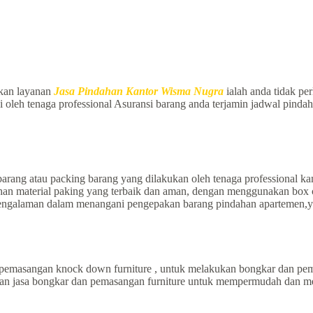
kan layanan
Jasa Pindahan Kantor Wisma Nugra
ialah anda tidak per
i oleh tenaga professional Asuransi barang anda terjamin jadwal pinda
rang atau packing barang yang dilakukan oleh tenaga professional k
 material paking yang terbaik dan aman, dengan menggunakan box cart
rpengalaman dalam menangani pengepakan barang pindahan apartemen,y
pemasangan knock down furniture , untuk melakukan bongkar dan pema
anan jasa bongkar dan pemasangan furniture untuk mempermudah dan m