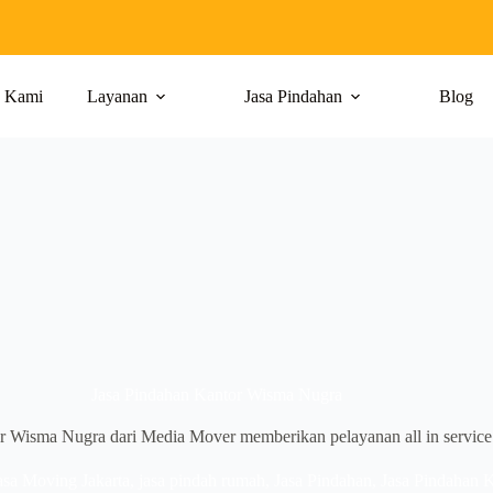
g Kami
Layanan
Jasa Pindahan
Blog
Jasa Pindahan Kantor Wisma Nugra
r Wisma Nugra dari Media Mover memberikan pelayanan all in service 
asa Moving Jakarta
,
jasa pindah rumah
,
Jasa Pindahan
,
Jasa Pindahan K