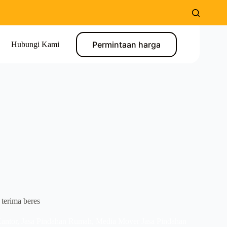
Permintaan harga
Hubungi Kami
terima beres
antor
,
Jasa Pindahan Rumah
,
Media Mover Jasa Pindahan