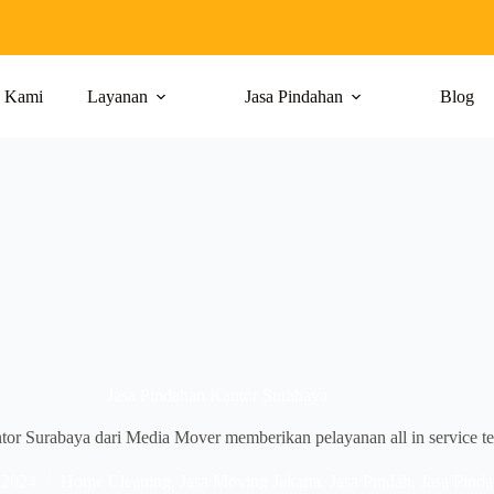
g Kami
Layanan
Jasa Pindahan
Blog
Jasa Pindahan Kantor Surabaya
tor Surabaya dari Media Mover memberikan pelayanan all in service te
 2024
Home Cleaning
,
Jasa Moving Jakarta
,
Jasa Pindah
,
Jasa Pind