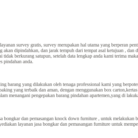
yanan survey gratis, survey merupakan hal utama yang berperan pent
g akan dipindahkan, dan jarak tempuh dari tempat asal ketujuan , dan
ai tidak berkurang satupun, setelah data lengkap anda kami terima m
es pindahan anda.
ng barang yang dilakukan oleh tenaga professional kami yang berpot
aking yang terbaik dan aman, dengan menggunakan box carton,kertas r
dalam menangani pengepakan barang pindahan apartemen,yang di lakuk
a bongkar dan pemasangan knock down furniture , untuk melakukan b
menyediakan layanan jasa bongkar dan pemasangan furniture untuk mem