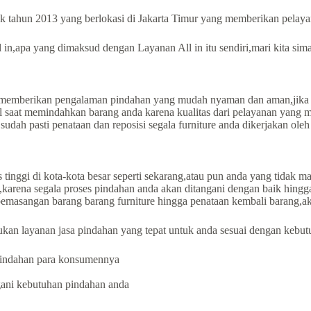
 tahun 2013 yang berlokasi di Jakarta Timur yang memberikan pelayana
n,apa yang dimaksud dengan Layanan All in itu sendiri,mari kita simak
emberikan pengalaman pindahan yang mudah nyaman dan aman,jika a
dal saat memindahkan barang anda karena kualitas dari pelayanan yang 
udah pasti penataan dan reposisi segala furniture anda dikerjakan oleh
tinggi di kota-kota besar seperti sekarang,atau pun anda yang tidak 
arena segala proses pindahan anda akan ditangani dengan baik hingga 
emasangan barang barang furniture hingga penataan kembali barang,ak
kan layanan jasa pindahan yang tepat untuk anda sesuai dengan kebut
 pindahan para konsumennya
gani kebutuhan pindahan anda