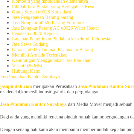
Komoditi yang dipindahkan diantaranya
Pilihlah Jasa Pindah yang Berlegalitas Resmi
Gratis Survei u0026 Konsultasi
Jasa Pengepakan Barang-barang
Jasa Bongkar u0026 Pasang Furniture
Jasa Bongkar Pasang AC u0026 Water Heater
Penataan u0026 Reposisi
Layanan Pengiriman Pindahan ke seluruh Indonesia
Jasa Sewa Gudang
Garansi u0026 Jaminan Keamanan Barang
Memiliki Armada Terlengkap
Keuntungan Menggunakan Jasa Pindahan
Visi u0026 Misi
Hubungi Kami
Jasa Pindahan Kantor Surabaya
jasapindah.com
merupakan Perusahaan
Jasa Pindahan Kantor Sur
residencial,komersil,industri,pabrik dan pergudangan.
Jasa Pindahan Kantor Surabaya
dari Media Mover menjadi sebuah 
Bagi anda yang memiliki rencana pindah rumah,kantor,pergudangan da
Dengan senang hati kami akan membantu mempermudah kegiatan pind