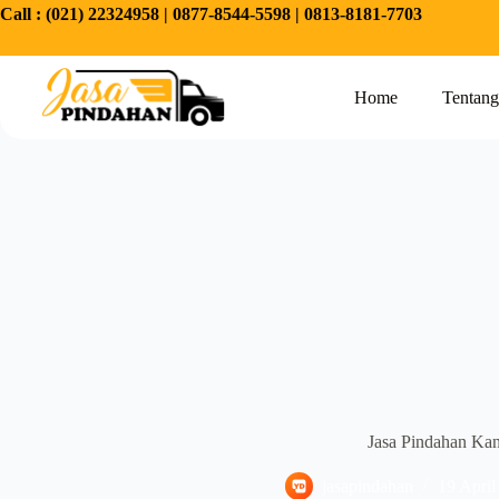
Call :
(021) 22324958
|
0877-8544-5598
|
0813-8181-7703
Home
Tentan
Jasa Pindahan Kan
jasapindahan
19 April