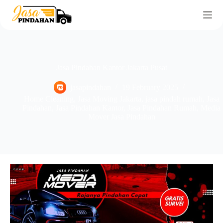
Jasa Pindahan Kantor Jakarta Pusat
jasapindahan
19 February 2025
Home Cleaning
,
Jasa Moving Jakarta
,
jasa pindah rumah
,
Jasa
Pindahan
,
Jasa Pindahan Kantor
,
Jasa Pindahan Rumah
,
Media
Mover Jasa Pindahan