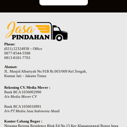
Phone:
(021) 22324958 – Office
0877-8544-5598
0813-8181-7703
Alamat:
JL. Masjid Albariyah No.91B Rt.003/009 Kel.Tengah,
Kramat Jati – Jakarta Timur.
Rekening CV. Media Mover :
Bank BCA 1656002990
A/n Media Mover CV
Bank BCA 1656016991
A/n PT Media Jasa Indonesia Abadi
Kantor Cabang Bogor :
Nirwana Bojong Residence Blok E4 No 15 Kec Klapanunggal Bogor Jawa