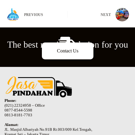
PREVIOUS
NEXT
The best moving solution for you
Contact Us
Phone:
(021) 22324958 – Office
0877-8544-5598
0813-8181-7703
Alamat:
JL. Masjid Albariyah No.91B Rt.003/009 Kel.Tengah,
Kramat Jati – Jakarta Timur.