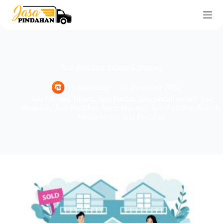
Jasa Pindahan Jakarta Semarang
jasapindahan
16 December 2024
Jasa Moving Jakarta
,
Jasa Pindah
,
jasa pindah rumah
,
Jasa
Pindahan
,
Jasa Pindahan Antar Provinsi
,
Jasa Pindahan Rumah
,
Media Mover Jasa Pindahan