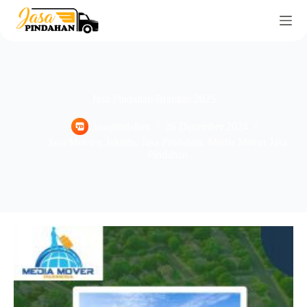
Jasa Pindahan Brankas 2025
jasapindahan
26 December 2024
Jasa Moving Jakarta
,
Jasa Pindahan
,
Media Mover Jasa
Pindahan