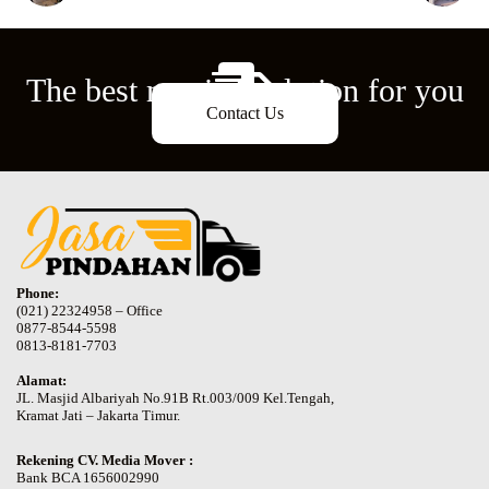
The best moving solution for you
Contact Us
Phone:
(021) 22324958 – Office
0877-8544-5598
0813-8181-7703
Alamat:
JL. Masjid Albariyah No.91B Rt.003/009 Kel.Tengah,
Kramat Jati – Jakarta Timur.
Rekening CV. Media Mover :
Bank BCA 1656002990