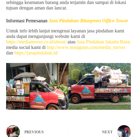
sehingga keamanan barang anda terjamin dan sampai di lokasi
tujuan dengan aman dan lancar.
Informasi Pemesanan
Jasa Pindahan Bluegreen Office Tower
Untuk info lebih lanjut mengenai layanan jasa pindahan kami
anda dapat mengunjungi website kami di
https://mediamover.co.id/about/
atau
Jasa Pindahan Jakarta Barat
media social kami di
http://www.instagram.com/media_mover
dan
https://jasapindahan.id/
PREVIOUS
NEXT