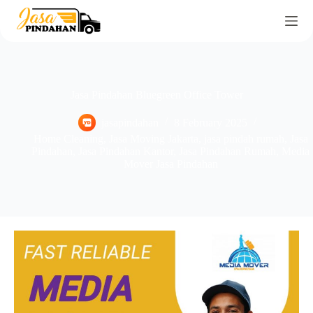
Jasa Pindahan Bluegreen Office Tower
jasapindahan
8 February 2025
Home Cleaning
,
Jasa Moving Jakarta
,
jasa pindah rumah
,
Jasa
Pindahan
,
Jasa Pindahan Kantor
,
Jasa Pindahan Rumah
,
Media
Mover Jasa Pindahan