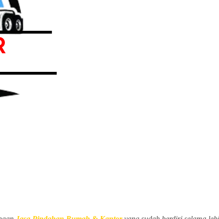
ahaan
Jasa Pindahan Rumah & Kantor
yang sudah berdiri selama leb