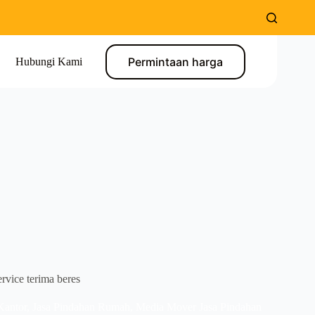
Permintaan harga
Hubungi Kami
rvice terima beres
Kantor
,
Jasa Pindahan Rumah
,
Media Mover Jasa Pindahan