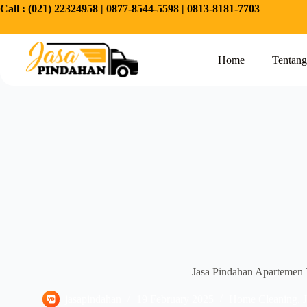
Call :
(021) 22324958
|
0877-8544-5598
|
0813-8181-7703
Home
Tentan
Jasa Pindahan Apartemen T
jasapindahan
19 February 2025
Home Cleaning
,