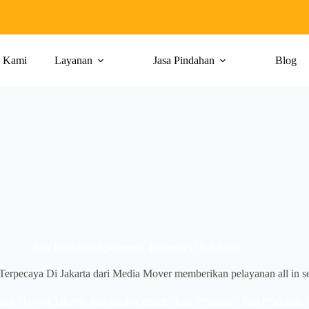
g Kami
Layanan
Jasa Pindahan
Blog
Jasa Pindahan Apartemen Terpecaya Di Jakarta
erpecaya Di Jakarta dari Media Mover memberikan pelayanan all in se
Jasa Moving Jakarta
,
jasa pindah rumah
,
Jasa Pindahan
,
Jasa Pindahan 