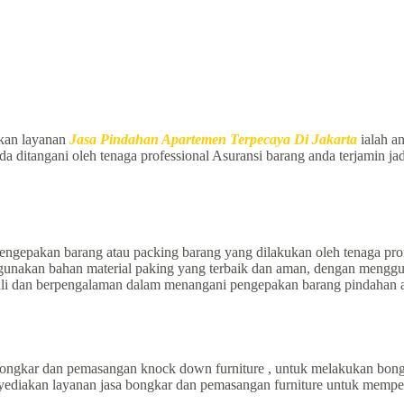
kan layanan
Jasa Pindahan Apartemen Terpecaya Di Jakarta
ialah an
nda ditangani oleh tenaga professional Asuransi barang anda terjamin 
engepakan barang atau packing barang yang dilakukan oleh tenaga prof
akan bahan material paking yang terbaik dan aman, dengan menggunaka
hli dan berpengalaman dalam menangani pengepakan barang pindahan a
ongkar dan pemasangan knock down furniture , untuk melakukan bong
menyediakan layanan jasa bongkar dan pemasangan furniture untuk mem