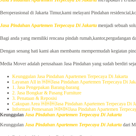
Beroperasional di Jakarta Timur,kami melayani Pindahan residencial,ko
Jasa Pindahan Apartemen Terpecaya Di Jakarta
menjadi sebuah solu
Bagi anda yang memiliki rencana pindah rumah,kantor,pergudangan da
Dengan senang hati kami akan membantu mempermudah kegiatan pind
Media Mover adalah perusahaan Jasa Pindahan yang sudah berdiri sejak
Keunggulan Jasa Pindahan Apartemen Terpecaya Di Jakarta
Layanan All in ￼￼Jasa Pindahan Apartemen Terpecaya Di Jaka
1. Jasa Pengepakan Barang-barang
2. Jasa Bongkar & Pasang Furniture
3. Penataan & Reposisi
Cakupan Area ￼￼￼Jasa Pindahan Apartemen Terpecaya Di Ja
Informasi Pemesanan ￼￼￼Jasa Pindahan Apartemen Terpecaya
Keunggulan
Jasa Pindahan Apartemen Terpecaya Di Jakarta
Keunggulan
Jasa Pindahan Apartemen Terpecaya Di Jakarta
dari Me