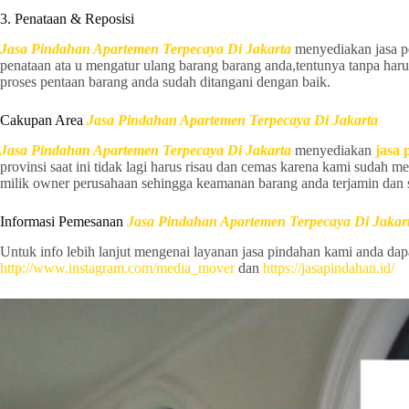
3. Penataan & Reposisi
Jasa Pindahan Apartemen Terpecaya Di Jakarta
menyediakan jasa pe
penataan ata u mengatur ulang barang barang anda,tentunya tanpa ha
proses pentaan barang anda sudah ditangani dengan baik.
Cakupan Area
Jasa Pindahan Apartemen Terpecaya Di Jakarta
Jasa Pindahan Apartemen Terpecaya Di Jakarta
menyediakan
jasa 
provinsi saat ini tidak lagi harus risau dan cemas karena kami suda
milik owner perusahaan sehingga keamanan barang anda terjamin dan s
Informasi Pemesanan
Jasa Pindahan Apartemen Terpecaya Di Jakar
Untuk info lebih lanjut mengenai layanan jasa pindahan kami anda da
http://www.instagram.com/media_mover
dan
https://jasapindahan.id/