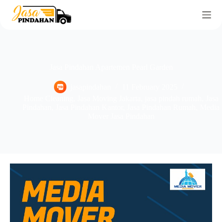
Jasa Pindahan Apartemen Pearl Garden
jasapindahan
11 February 2025
Home Cleaning
,
Jasa Moving Jakarta
,
jasa pindah rumah
,
Jasa
Pindahan
,
Jasa Pindahan Kantor
,
Jasa Pindahan Rumah
,
Media
Mover Jasa Pindahan