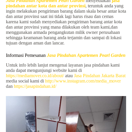
Jasa Pindahan Apartemen Pearl Garden
menyediakan
jasa
pindahan antar kota dan antar provinsi
, teruntuk anda yang
ingin melakukan pengiriman barang dalam skala besar antar kota
dan antar provinsi saat ini tidak lagi harus risau dan cemas
karena kami sudah menyediakan pengiriman barang antar kota
dan antar provinsi yang mana dilakukan oleh team kami,dan
menggunakan armada pengangkutan milik owner perusahaan
sehingga keamanan barang anda terjamin dan sampai di lokasi
tujuan dengan aman dan lancar.
Informasi Pemesanan
Jasa Pindahan Apartemen Pearl Garden
Untuk info lebih lanjut mengenai layanan jasa pindahan kami
anda dapat mengunjungi website kami di
https://mediamover.co.id/about/
atau
Jasa Pindahan Jakarta Barat
media social kami di
http://www.instagram.com/media_mover
dan
https://jasapindahan.id/