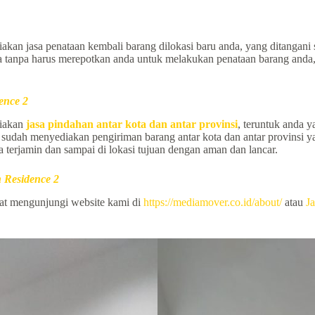
kan jasa penataan kembali barang dilokasi baru anda, yang ditangani
a tanpa harus merepotkan anda untuk melakukan penataan barang anda,
ence 2
iakan
jasa pindahan antar kota dan antar provinsi
, teruntuk anda 
kami sudah menyediakan pengiriman barang antar kota dan antar provin
terjamin dan sampai di lokasi tujuan dengan aman dan lancar.
 Residence 2
pat mengunjungi website kami di
https://mediamover.co.id/about/
atau
Ja