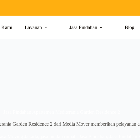
g Kami
Layanan
Jasa Pindahan
Blog
Jasa Pindahan Apartemen Mediterania Garden Residence 2
rania Garden Residence 2 dari Media Mover memberikan pelayanan all 
Jasa Moving Jakarta
,
jasa pindah rumah
,
Jasa Pindahan
,
Jasa Pindahan 