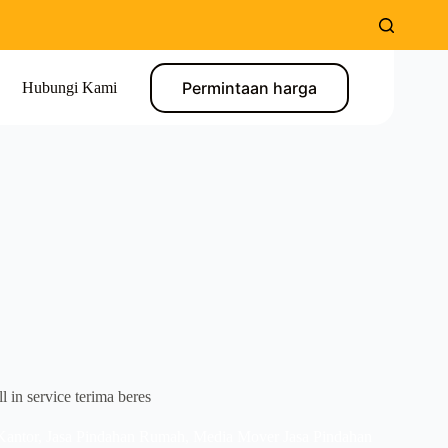
Permintaan harga
Hubungi Kami
in service terima beres
Kantor
,
Jasa Pindahan Rumah
,
Media Mover Jasa Pindahan