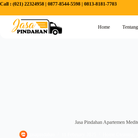
Call :
(021) 22324958
|
0877-8544-5598
|
0813-8181-7703
Home
Tentan
Jasa Pindahan Apartemen Medite
jasapindahan
11 February 2025
Home Cleaning
,