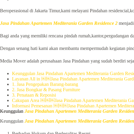
Beroperasional di Jakarta Timur,kami melayani Pindahan residencial,ko
Jasa Pindahan Apartemen Mediterania Garden Residence 2
menjadi 
Bagi anda yang memiliki rencana pindah rumah,kantor,pergudangan da
Dengan senang hati kami akan membantu mempermudah kegiatan pind
Media Mover adalah perusahaan Jasa Pindahan yang sudah berdiri sejak
Keunggulan Jasa Pindahan Apartemen Mediterania Garden Resi
Layanan All in ￼￼Jasa Pindahan Apartemen Mediterania Gard
1. Jasa Pengepakan Barang-barang
2. Jasa Bongkar & Pasang Furniture
3. Penataan & Reposisi
Cakupan Area ￼￼￼Jasa Pindahan Apartemen Mediterania Gar
Informasi Pemesanan ￼￼￼Jasa Pindahan Apartemen Mediteran
Keunggulan
Jasa Pindahan Apartemen Mediterania Garden Residen
Keunggulan
Jasa Pindahan Apartemen Mediterania Garden Residen
Berbadan Hukum dan Berlegalitas Resmi