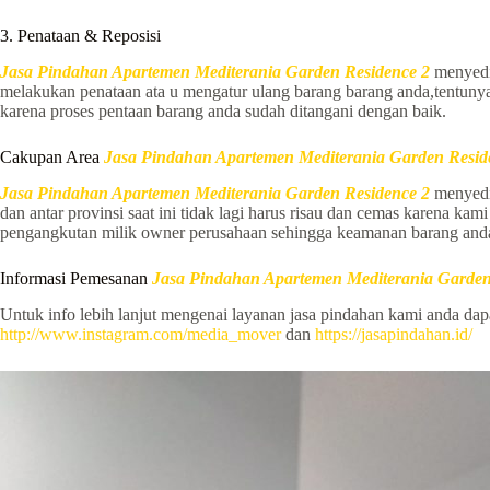
3. Penataan & Reposisi
Jasa Pindahan Apartemen Mediterania Garden Residence 2
menyedia
melakukan penataan ata u mengatur ulang barang barang anda,tentuny
karena proses pentaan barang anda sudah ditangani dengan baik.
Cakupan Area
Jasa Pindahan Apartemen Mediterania Garden Resid
Jasa Pindahan Apartemen Mediterania Garden Residence 2
menyed
dan antar provinsi saat ini tidak lagi harus risau dan cemas karena 
pengangkutan milik owner perusahaan sehingga keamanan barang anda 
Informasi Pemesanan
Jasa Pindahan Apartemen Mediterania Garden
Untuk info lebih lanjut mengenai layanan jasa pindahan kami anda da
http://www.instagram.com/media_mover
dan
https://jasapindahan.id/