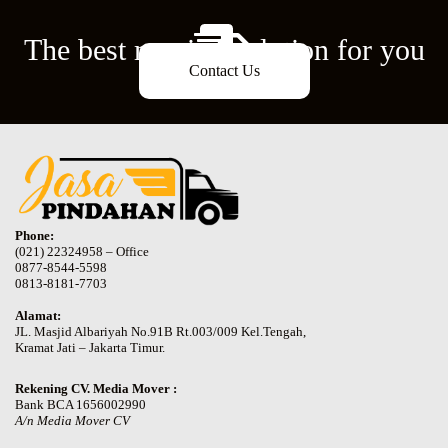
The best moving solution for you
Contact Us
Phone:
(021) 22324958 – Office
0877-8544-5598
0813-8181-7703
Alamat:
JL. Masjid Albariyah No.91B Rt.003/009 Kel.Tengah,
Kramat Jati – Jakarta Timur.
Rekening CV. Media Mover :
Bank BCA 1656002990
A/n Media Mover CV