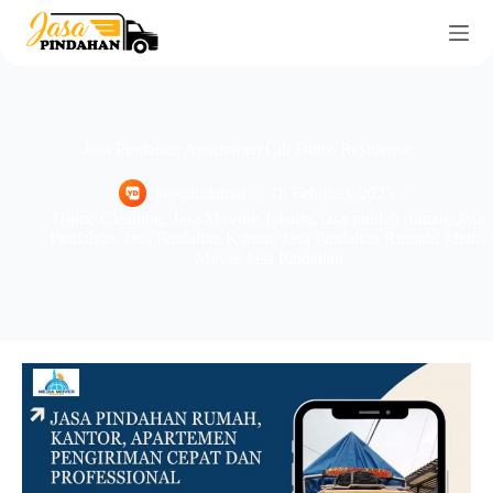
Jasa Pindahan Apartemen Cik Ditiro Residence
jasapindahan
18 February 2025
Home Cleaning
,
Jasa Moving Jakarta
,
jasa pindah rumah
,
Jasa
Pindahan
,
Jasa Pindahan Kantor
,
Jasa Pindahan Rumah
,
Media
Mover Jasa Pindahan