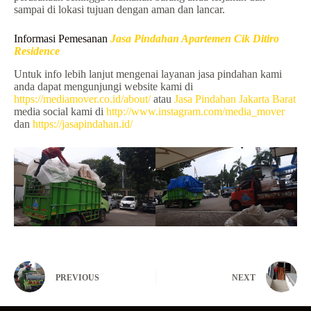
sampai di lokasi tujuan dengan aman dan lancar.
Informasi Pemesanan
Jasa Pindahan Apartemen Cik Ditiro
Residence
Untuk info lebih lanjut mengenai layanan jasa pindahan kami
anda dapat mengunjungi website kami di
https://mediamover.co.id/about/
atau
Jasa Pindahan Jakarta Barat
media social kami di
http://www.instagram.com/media_mover
dan
https://jasapindahan.id/
PREVIOUS
NEXT