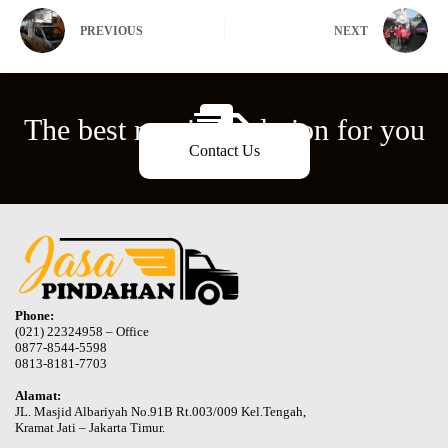
PREVIOUS
NEXT
The best moving solution for you
Contact Us
Phone:
(021) 22324958 – Office
0877-8544-5598
0813-8181-7703
Alamat:
JL. Masjid Albariyah No.91B Rt.003/009 Kel.Tengah,
Kramat Jati – Jakarta Timur.