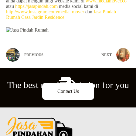
anda dapat mengunjungi website kami di
www.mediamover.co
atau
https://jasapindah.com
media social kami di
http://www.instagram.com/media_mover
dan
Jasa Pindah
Rumah Casa Jardin Residence
PREVIOUS
NEXT
The best moving solution for you
Contact Us