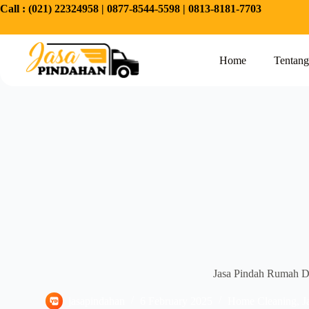
Call :
(021) 22324958
|
0877-8544-5598
|
0813-8181-7703
Home
Tentan
Jasa Pindah Rumah Di 
jasapindahan
6 February 2025
Home Cleaning
,
J