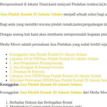
Beroperasional di Jakarta Timur,kami melayani Pindahan residencial,ko
Jasa Pindah Rumah Di Jakarta Selatan
menjadi sebuah solusi bagi 
Bagi anda yang memiliki rencana pindah rumah,kantor,pergudangan da
Dengan senang hati kami akan membantu mempermudah kegiatan pind
Media Mover adalah perusahaan Jasa Pindahan yang sudah berdiri sejak
Keunggulan Jasa Pindah Rumah Di Jakarta Selatan
Layanan All in ￼￼Jasa Pindah Rumah Di Jakarta Selatan
1. Jasa Pengepakan Barang-barang
2. Jasa Bongkar & Pasang Furniture
3. Penataan & Reposisi
Cakupan Area ￼￼￼Jasa Pindah Rumah Di Jakarta Selatan
Informasi Pemesanan ￼￼￼Jasa Pindah Rumah Di Jakarta Sela
Keunggulan
Jasa Pindah Rumah Di Jakarta Selatan
Keunggulan
Jasa Pindah Rumah Di Jakarta Selatan
dari Media Mover
Berbadan Hukum dan Berlegalitas Resmi
Memberikan Garansi untuk barang-barang anda