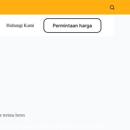
Permintaan harga
Hubungi Kami
 terima beres
antor
,
Jasa Pindahan Rumah
,
Media Mover Jasa Pindahan