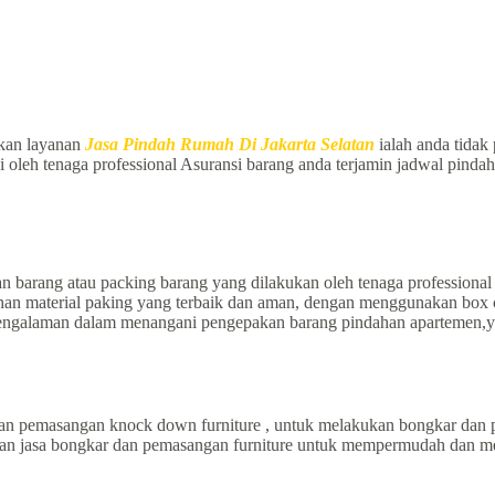
kan layanan
Jasa Pindah Rumah Di Jakarta Selatan
ialah anda tidak 
i oleh tenaga professional Asuransi barang anda terjamin jadwal pinda
 barang atau packing barang yang dilakukan oleh tenaga professional
 material paking yang terbaik dan aman, dengan menggunakan box cart
rpengalaman dalam menangani pengepakan barang pindahan apartemen,y
n pemasangan knock down furniture , untuk melakukan bongkar dan p
anan jasa bongkar dan pemasangan furniture untuk mempermudah dan m