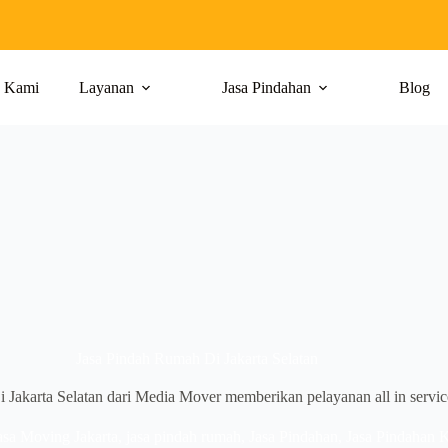
g Kami
Layanan
Jasa Pindahan
Blog
Jasa Pindah Rumah Di Jakarta Selatan
Jakarta Selatan dari Media Mover memberikan pelayanan all in service
asa Moving Jakarta
,
jasa pindah rumah
,
Jasa Pindahan
,
Jasa Pindahan K