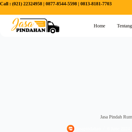
Call :
(021) 22324958
|
0877-8544-5598
|
0813-8181-7703
Home
Tentan
Jasa Pindah Rum
jasapindahan
6 June 2024