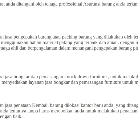
rat anda ditangani oleh tenaga professional Asuransi barang anda terj
 jasa pengepakan barang atau packing barang yang dilakukan oleh ten
enggunakan bahan material paking yang terbaik dan aman, dengan meng
enaga ahli dan berpengalaman dalam menangani pengepakan barang pin
 jasa bongkar dan pemasangan knock down furniture , untuk melaku
kami menyediakan layanan jasa bongkar dan pemasangan furniture untu
 jasa penataan Kembali barang dilokasi kantor baru anda, yang ditan
anda,tentunya tanpa harus merepotkan anda untuk melakukan penataan
dengan baik.