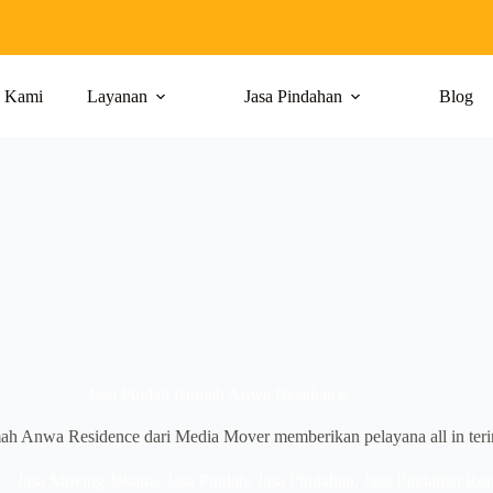
g Kami
Layanan
Jasa Pindahan
Blog
Jasa Pindah Rumah Anwa Residence
ah Anwa Residence dari Media Mover memberikan pelayana all in teri
Jasa Moving Jakarta
,
Jasa Pindah
,
Jasa Pindahan
,
Jasa Pindahan Ru