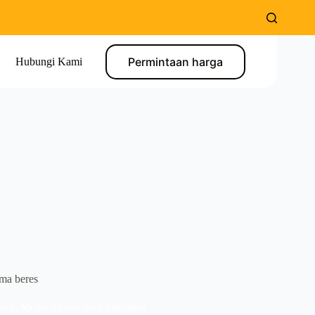
Permintaan harga
Hubungi Kami
ma beres
mah
,
Media Mover Jasa Pindahan