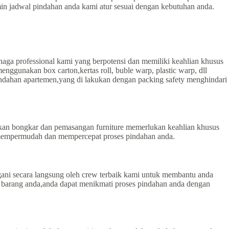
amin jadwal pindahan anda kami atur sesuai dengan kebutuhan anda.
aga professional kami yang berpotensi dan memiliki keahlian khusus
gunakan box carton,kertas roll, buble warp, plastic warp, dll
dahan apartemen,yang di lakukan dengan packing safety menghindari
kan bongkar dan pemasangan furniture memerlukan keahlian khusus
k mempermudah dan mempercepat proses pindahan anda.
gani secara langsung oleh crew terbaik kami untuk membantu anda
 barang anda,anda dapat menikmati proses pindahan anda dengan