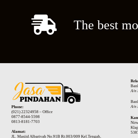
The best mo
Rek
Ban
A/n
Ban
A/n 
Phone:
(021) 22324958 – Office
0877-8544-5598
Kan
0813-8181-7703
Nir
Klap
Alamat:
538
JL. Masjid Albariyah No.91B Rt.003/009 Kel.Tengah,