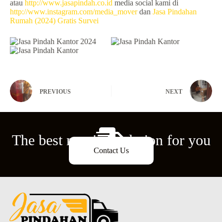
atau
http://www.jasapindah.co.id
media social kami di
http://www.instagram.com/media_mover
dan
Jasa Pindahan
Rumah (2024) Gratis Survei
PREVIOUS
NEXT
The best moving solution for you
Contact Us