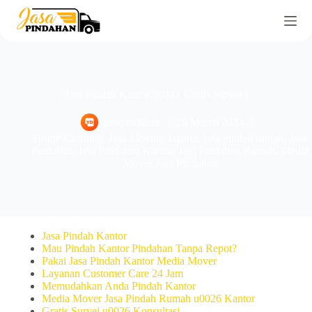
Jasa Pindah Kantor 2024 ( Gratis Survei )
jasapindahan
29 March 2024
Home Cleaning
,
Jasa Moving Jakarta
,
jasa pindah rumah
,
Jasa
Pindahan
,
Jasa Pindahan Kantor
,
Jasa Pindahan Rumah
,
Media
Mover Jasa Pindahan
Jasa Pindah Kantor
Mau Pindah Kantor Pindahan Tanpa Repot?
Pakai Jasa Pindah Kantor Media Mover
Layanan Customer Care 24 Jam
Memudahkan Anda Pindah Kantor
Media Mover Jasa Pindah Rumah u0026 Kantor
Gratis Survei u0026 Konsultasi