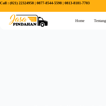
Call :
(021) 22324958
|
0877-8544-5598
|
0813-8181-7703
Home
Tentan