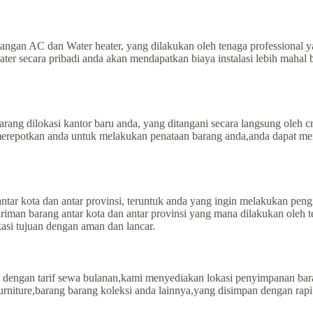
gan AC dan Water heater, yang dilakukan oleh tenaga professional y
ter secara pribadi anda akan mendapatkan biaya instalasi lebih mahal 
ang dilokasi kantor baru anda, yang ditangani secara langsung oleh
merepotkan anda untuk melakukan penataan barang anda,anda dapat men
ar kota dan antar provinsi, teruntuk anda yang ingin melakukan pengiri
giriman barang antar kota dan antar provinsi yang mana dilakukan ol
asi tujuan dengan aman dan lancar.
engan tarif sewa bulanan,kami menyediakan lokasi penyimpanan bara
rniture,barang barang koleksi anda lainnya,yang disimpan dengan rapi