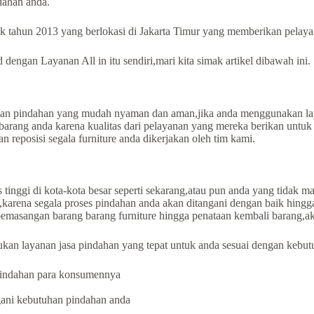
ahan anda.
 tahun 2013 yang berlokasi di Jakarta Timur yang memberikan pelayana
ngan Layanan All in itu sendiri,mari kita simak artikel dibawah ini.
 pindahan yang mudah nyaman dan aman,jika anda menggunakan layan
barang anda karena kualitas dari pelayanan yang mereka berikan untuk 
 reposisi segala furniture anda dikerjakan oleh tim kami.
tinggi di kota-kota besar seperti sekarang,atau pun anda yang tidak 
arena segala proses pindahan anda akan ditangani dengan baik hingga 
emasangan barang barang furniture hingga penataan kembali barang,ak
kan layanan jasa pindahan yang tepat untuk anda sesuai dengan kebut
 pindahan para konsumennya
gani kebutuhan pindahan anda