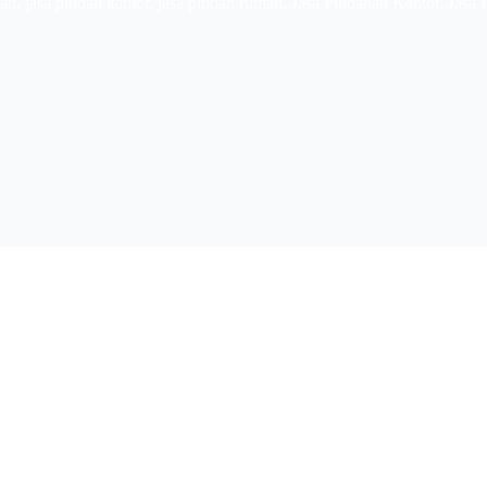
dah
,
jasa pindah kantor
,
jasa pindah rumah
,
Jasa Pindahan Kantor
,
Jasa