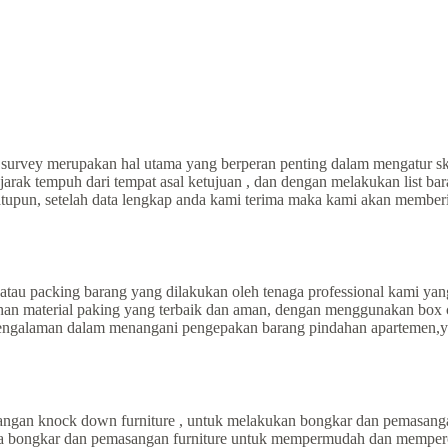
 survey merupakan hal utama yang berperan penting dalam mengatur sk
jarak tempuh dari tempat asal ketujuan , dan dengan melakukan list b
satupun, setelah data lengkap anda kami terima maka kami akan member
tau packing barang yang dilakukan oleh tenaga professional kami yan
 material paking yang terbaik dan aman, dengan menggunakan box cart
rpengalaman dalam menangani pengepakan barang pindahan apartemen,y
ngan knock down furniture , untuk melakukan bongkar dan pemasangan
asa bongkar dan pemasangan furniture untuk mempermudah dan memperc