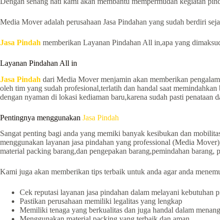
Dengan senang hati kami akan membantu mempermudah kegiatan pind
Media Mover adalah perusahaan Jasa Pindahan yang sudah berdiri sejak
Jasa Pindah
memberikan Layanan Pindahan All in,apa yang dimaksud de
Layanan Pindahan All in
Jasa Pindah
dari Media Mover menjamin akan memberikan pengalaman
oleh tim yang sudah profesional,terlatih dan handal saat memindahkan 
dengan nyaman di lokasi kediaman baru,karena sudah pasti penataan dan
Pentingnya menggunakan
Jasa Pindah
Sangat penting bagi anda yang memiki banyak kesibukan dan mobilitas 
menggunakan layanan jasa pindahan yang professional (Media Mover),k
material packing barang,dan pengepakan barang,pemindahan barang, p
Kami juga akan memberikan tips terbaik untuk anda agar anda menemu
Cek reputasi layanan jasa pindahan dalam melayani kebutuhan
Pastikan perusahaan memiliki legalitas yang lengkap
Memiliki tenaga yang berkualitas dan juga handal dalam menan
Menggunakan material packing yang terbaik dan aman